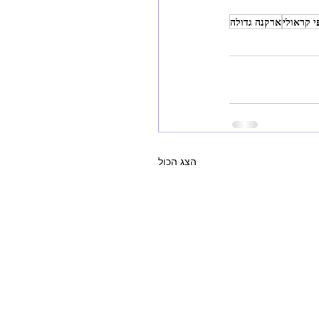
י קראולי
ארקנה גדולה
הצג הכול