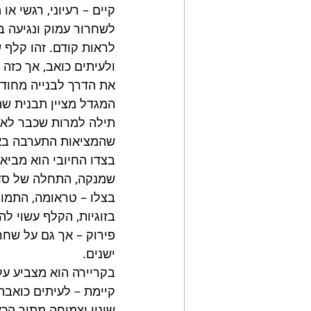
קיים – רעיוני, רגשי או
לשחרור עמוק ונגיעה ב
לראות קודם. זהו קלף של
ולעיתים כואב, אך כזה
את הדרך לבנייה מחודש
המגדל מציין תבנית ש
תילה למרות שכבר לא 
שהמציאות התערבה באופ
בצדו החיובי הוא מביא
שמנקה, התחלה של סדר
בצלו – טראומה, התמו
בזוגיות, הקלף עשוי לה
פירוק – אך גם על שחר
ישנים. 
בקריירה הוא מצביע ע
קיימת – לעיתים כואבת 
שינוי וצמיחה מתוך הכא