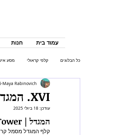
עמוד בית
חנות
כל הבלוגים
קלפי קראולי
מסע איש
Maya Rabinovich
26 ב
סדרת הדיסקים
סדרת החרבות
XVI. המגדל | The Tower
עודכן:
18 ביולי 2025
המגדל | The Tower
קלף המגדל מסמל קרי