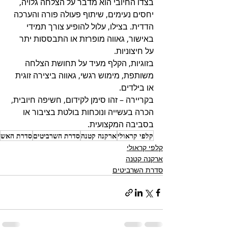
בצדו החיובי הוא מדבר על הצלחה גלויה, 
יחסים נעימים, שיתוף פעולה פורה והערכה 
הדדית. בצילו, עלול להופיע צורך תמידי 
באישור, גאווה מופרזת או התבססות יתר 
על חיצוניות. 
בזוגיות, הקלף מעיד על תחושת הצלחה 
משותפת, מימוש רגשי, גאווה ביצירה זוגית 
או בילדים. 
בקריירה – זהו סימן לקידום, חשיפה חיובית, 
הכרה בעשייה ונוכחות בולטת בציבור או 
בסביבה המקצועית.
קלפי קראולי
ארקנה קטנה
סדרת השרביטים
סדרת האש
קלפי קראולי
ארקנה קטנה
סדרת השרביטים