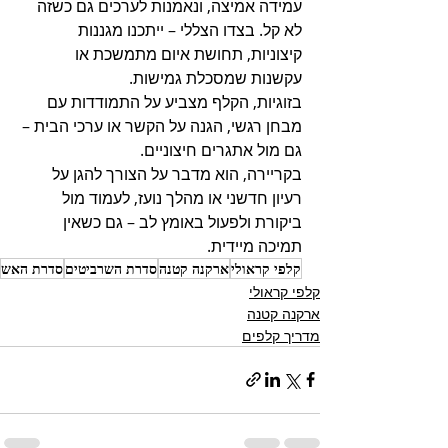
עמידה אמיצה, ונאמנות לערכים גם כשזה 
לא קל. בצדו הצללי – ייתכנו מגננות 
קיצוניות, תחושת איום מתמשכת או 
עקשנות שמסכלת גמישות. 
בזוגיות, הקלף מצביע על התמודדות עם 
מבחן רגשי, הגנה על הקשר או ערכי הבית – 
גם מול אתגרים חיצוניים. 
בקריירה, הוא מדבר על הצורך להגן על 
רעיון חדשני או מהלך נועז, לעמוד מול 
ביקורת ולפעול באומץ לב – גם כשאין 
תמיכה מיידית.
קלפי קראולי
ארקנה קטנה
סדרת השרביטים
סדרת האש
קלפי קראולי
ארקנה קטנה
מדריך קלפים